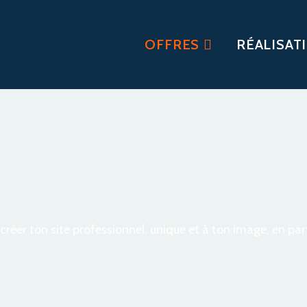
OFFRES
RÉALISAT
réer ton site professionnel, unique et à ton image, en par