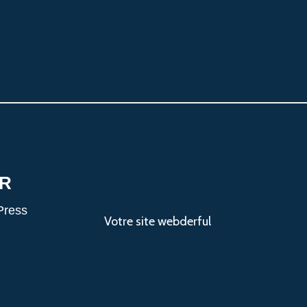
R
Press
Votre site webderful