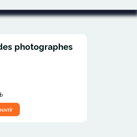
 des photographes
eb
uvrir