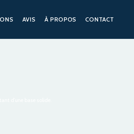
IONS
AVIS
À PROPOS
CONTACT
tant d’une base solide.