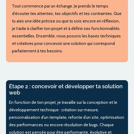
Tout commence par un échange. Je prends le temps
d’écouter tes attentes, tes objectifs et tes contraintes. Que
tu aies une idée précise ou que tu sois encore en réflexion,
je t’aide à clarifier ton projet et à définir ses fonctionnalités
essentielles. Ensemble, nous posons les bases techniques
et créatives pour concevoir une solution qui correspond
parfaitement à tes besoins.
Étape 2 : concevoir et développer ta solution
web
En fonction de ton projet, je travaille sur la conception et le
développement technique : création sur mesure,
personnalisation d’un template, refonte d’un site, optimisation
des performances ou encore résolution de bugs. Chaque
solution est pensée pour être performante, évolutive et