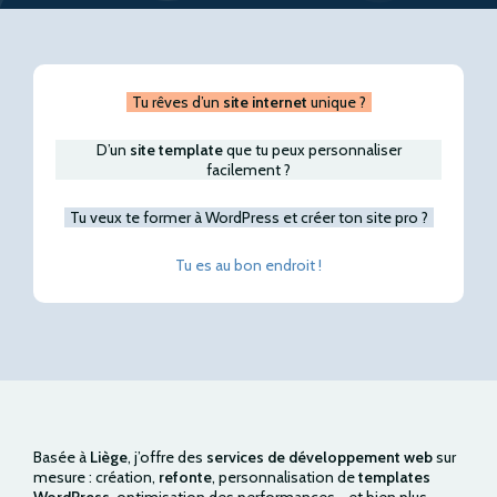
Tu rêves d’un
site internet
unique ?
D’un
site template
que tu peux personnaliser
facilement ?
Tu veux te former à WordPress et créer ton site pro ?
Tu es au bon
endroit !
Basée à
Liège
, j’offre des
services de développement web
sur
mesure : création,
refonte
, personnalisation de
templates