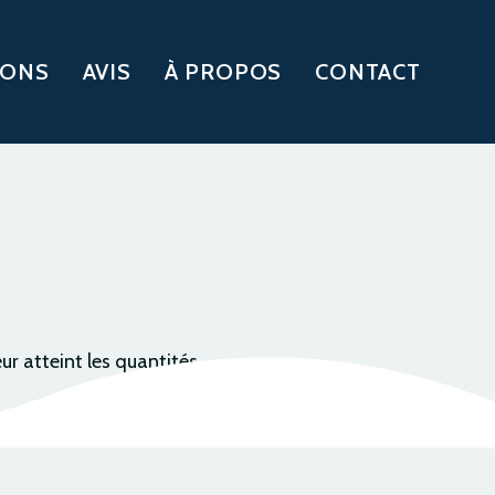
IONS
AVIS
À PROPOS
CONTACT
teur atteint les quantités