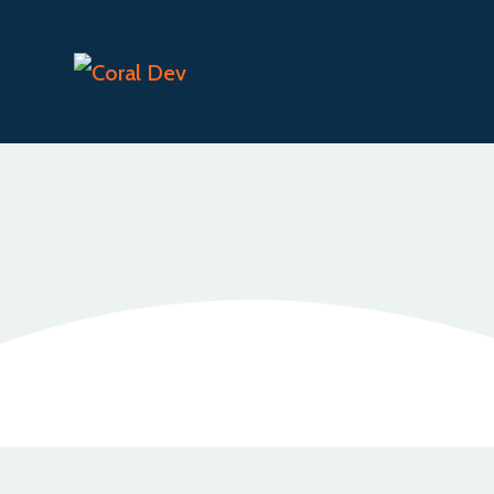
Cette application permet de suivre aisément la
consomm
recommandées en fonction de sa masse corporelle.